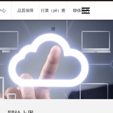
中心
品質保障
行業（yè）應
聯係我們
用
業文化（huà）
閥（電動/氣（qì）動/手動）
行業資訊
生產設備
製藥行業
營銷網絡
組織架構
蝶閥（電動/氣動/手動）
技術文章
檢（jiǎn）測設備
冶金行業
行器係列（liè）
工行業（yè）
附件（限位開關、定（dìng）位
石油天然氣
器、法蘭