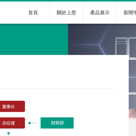
首頁
關於上恩
產品展示
新聞
首頁
企業簡介
調節閥（電動/氣動/自立式）
企業新聞
技術（shù）研發
電力行業（yè）
聯係我們
企
球
關於上恩（ēn）
通用閥門（閘閥/截止/止回/減壓
化纖行業
執
化
產品展（zhǎn）示
新（xīn）聞中心（xīn）
品質保障
行業應用
聯係我們